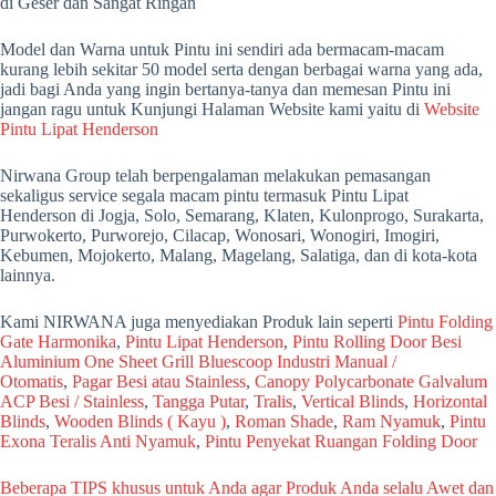
Model dan Warna untuk Pintu ini sendiri ada bermacam-macam
kurang lebih sekitar 50 model serta dengan berbagai warna yang ada,
jadi bagi Anda yang ingin bertanya-tanya dan memesan Pintu ini
jangan ragu untuk Kunjungi Halaman Website kami yaitu di
Website
Pintu Lipat Henderson
Nirwana Group telah berpengalaman melakukan pemasangan
sekaligus service segala macam pintu termasuk Pintu Lipat
Henderson di Jogja, Solo, Semarang, Klaten, Kulonprogo, Surakarta,
Purwokerto, Purworejo, Cilacap, Wonosari, Wonogiri, Imogiri,
Kebumen, Mojokerto, Malang, Magelang, Salatiga, dan di kota-kota
lainnya.
Kami NIRWANA juga menyediakan Produk lain seperti
Pintu Folding
Gate Harmonika
,
Pintu Lipat Henderson
,
Pintu Rolling Door Besi
Aluminium One Sheet Grill Bluescoop Industri Manual /
Otomatis
,
Pagar Besi atau Stainless
,
Canopy Polycarbonate Galvalum
ACP Besi / Stainless
,
Tangga Putar
,
Tralis
,
Vertical Blinds
,
Horizontal
Blinds
,
Wooden Blinds ( Kayu )
,
Roman Shade
,
Ram Nyamuk
,
Pintu
Exona Teralis Anti Nyamuk
,
Pintu Penyekat Ruangan Folding Door
Beberapa TIPS khusus untuk Anda agar Produk Anda selalu Awet dan