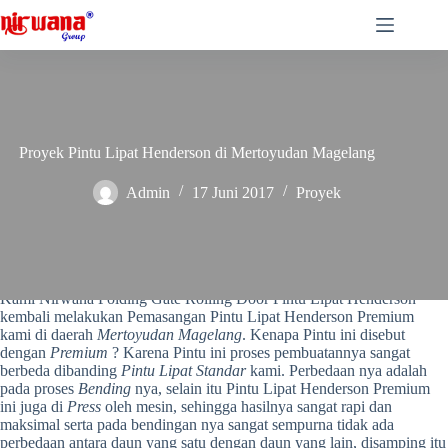
Skip
to
content
Proyek Pintu Lipat Henderson di Mertoyudan Magelang
Admin
17 Juni 2017
Proyek
Kami Nirwana Folding Gate Rolling Door Pintu Lipat Henderson
kembali melakukan Pemasangan Pintu Lipat Henderson Premium
kami di daerah
Mertoyudan Magelang
. Kenapa Pintu ini disebut
dengan
Premium
? Karena Pintu ini proses pembuatannya sangat
berbeda dibanding
Pintu Lipat Standar
kami. Perbedaan nya adalah
pada proses
Bending
nya, selain itu Pintu Lipat Henderson Premium
ini juga di
Press
oleh mesin, sehingga hasilnya sangat rapi dan
maksimal serta pada bendingan nya sangat sempurna tidak ada
perbedaan antara daun yang satu dengan daun yang lain, disamping itu