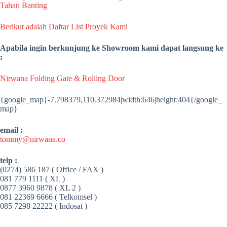
Tahan Banting
Berikut adalah Daftar List Proyek Kami
Apabila ingin berkunjung ke Showroom kami dapat langsung ke
:
Nirwana Folding Gate & Rolling Door
{google_map}-7.798379,110.372984|width:646|height:404{/google_
map}
email :
tommy@nirwana.co
telp :
(0274) 586 187 ( Office / FAX )
081 779 1111 ( XL )
0877 3960 9878 ( XL 2 )
081 22369 6666 ( Telkomsel )
085 7298 22222 ( Indosat )