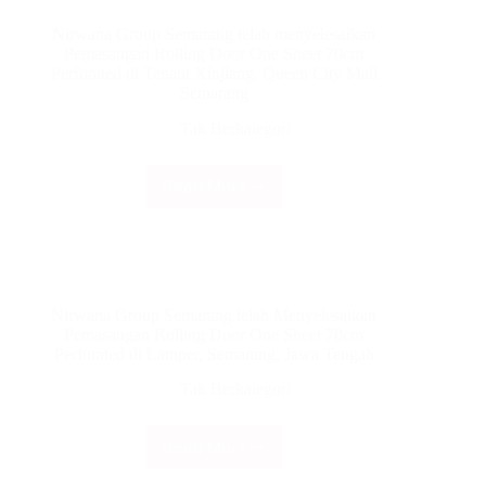
Electric
Nirwana Group Semarang telah menyelesaikan
Polos
Pemasangan Rolling Door One Sheet 70cm
Ketebalan
Perforated di Tenant Xinjiang, Queen City Mall
0,8mm
Semarang
di
Jl.
Tak Berkategori
Madukoro,
Semarang
Barat,
Read More
Nirwana
Jawa
Group
Tengah
Semarang
telah
menyelesaikan
Pemasangan
Nirwana Group Semarang telah Menyelesaikan
Rolling
Pemasangan Rolling Door One Sheet 70cm
Door
Perforated di Lamper, Semarang, Jawa Tengah
One
Sheet
Tak Berkategori
70cm
Perforated
di
Read More
Nirwana
Tenant
Group
Xinjiang,