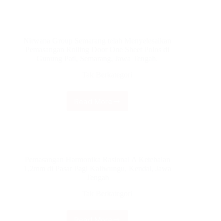
Semarang
Queen
telah
City
Menyelesaikan
Mall
Pemasangan
Semarang
Nirwana Group Semarang telah Menyelesaikan
Rolling
Pemasangan Rolling Door One Sheet Polos di
Door
Gunung Pati, Semarang, Jawa Tengah.
One
Sheet
Tak Berkategori
70cm
Perforated
di
Read More
Nirwana
Lamper,
Group
Semarang,
Semarang
Jawa
telah
Tengah
Menyelesaikan
Pemasangan
Pemasangan Harmonika Rasional A Ketebalan
Rolling
1,2mm di Pasar Pagi Kaliwungu, Kendal, Jawa
Door
Tengah
One
Sheet
Tak Berkategori
Polos
di
Gunung
Read More