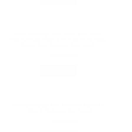
Pemasangan
Pati,
Harmonika
Semarang,
Rasional
Jawa
A
Tengah.
Ketebalan
1,2mm
Proyek Pemasangan Pintu Rolling Door Electric
di
Polos Ketebalan 0,8mm di PT. Cipta Aroma Kimia,
Pasar
Sompok Baru, Semarang, Jawa Tengah
Pagi
Kaliwungu,
Tak Berkategori
Kendal,
Jawa
Tengah
Read More
Proyek
Pemasangan
Pintu
Rolling
Door
Electric
Proyek pemasangan Pintu Harmonika Rasional A
Polos
1,2mm di Pekalongan, Jawa Tengah
Ketebalan
0,8mm
Tak Berkategori
di
PT.