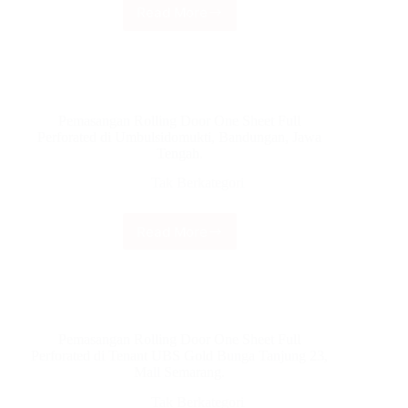
Cipta
Read More
Proyek
Aroma
pemasangan
Kimia,
Pintu
Sompok
Harmonika
Baru,
Rasional
Semarang,
A
Jawa
Pemasangan Rolling Door One Sheet Full
1,2mm
Tengah
Perforated di Umbulsidomukti, Bandungan, Jawa
di
Tengah.
Pekalongan,
Jawa
Tak Berkategori
Tengah
Read More
Pemasangan
Rolling
Door
One
Sheet
Full
Pemasangan Rolling Door One Sheet Full
Perforated
Perforated di Tenant UBS Gold Bunga Tanjung 23,
di
Mall Semarang.
Umbulsidomukti,
Bandungan,
Tak Berkategori