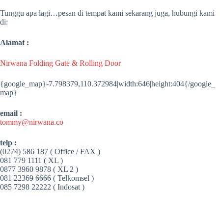
Tunggu apa lagi…pesan di tempat kami sekarang juga, hubungi kami
di:
Alamat :
Nirwana Folding Gate & Rolling Door
{google_map}-7.798379,110.372984|width:646|height:404{/google_
map}
email :
tommy@nirwana.co
telp :
(0274) 586 187 ( Office / FAX )
081 779 1111 ( XL )
0877 3960 9878 ( XL 2 )
081 22369 6666 ( Telkomsel )
085 7298 22222 ( Indosat )