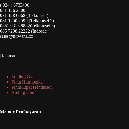
( 024 ) 6733498
081 126 2300
081 128 6668 (Telkomsel)
081 1250 2599 (Telkomsel 2)
0851 0313 8882(Telkomsel 3)
085 7298 22222 (Indosat)
sales@nirwana.co
Halaman
Folding Gate
Pintu Harmonika
Pintu Lipat Henderson
Rolling Door
Metode Pembayaran