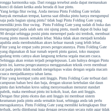
rongga harmonika saja. Dari rongga tersebut anda dapat memasukan
kunci di dalam ketika anda berada di luar pintu.
Yang ketiga fitur swing. Anda merasa Pintu Folding Gate terlalu
banyak memakan tempat, karena saat dibuka pintu hanya mengumpul
saja pada bagian ujung pintu? tidak bagi Pintu Folding Gate yang
memiliki jenis fitur swing. Pintu Folding Gate yang sudah di buka dan
mengumpul pada salah satu sisi ujung pintu, masih dapat di buka lagi
90 derajat sehingga posisi pintu menempel pada sisi tembok, membuat
ruang pintu masuk semakin lebar. Maka tidak akan menjadi kendala
apabila anda membutuhkan akses keluar masuk yang lebih lebar.
Fitur yang ke empat yaitu proses pengecatannya. Pintu Folding Gate
yang digunakan di luar rumah seperti pintu garasi, toko maupun
gudang tentu catnya akan langsung terkena segala macam cuaca.
Sehingga akan rentan terjadi pengelepusan. Lain halnya dengan Pintu
jenis ini, karena pengecatannya menggunakan teknik oven membuat
cat pada pintu tidak mudah mengelupas walau dengan segala macam
cuaca menjadikannya tahan lama.
Fitur yang keempat yaitu anti linggis. Pintu Folding Gate terbuat dari
campuran bahan besi dan baja, dengan ukuran ketebalan slat daun
pintu dan ketebalan kress saling menyesuaikan menurut standart
pabrik, maka membuat pintu ini kokoh, kuat, dan anti linggis.
Dengan fitur pintu ekstra dan anti linggis ini membuat sistem
keamanan pada pintu anda semakin kuat, sehingga anda tak perlu
meragukannya. Pintu Folding Gate yang memiliki kelengkapan fitur
terbaik, perlu diimbangi juga dengan perawatan secara rutin agar tidak