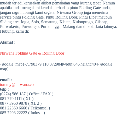
mudah terjadi kerusakan akibat pemakaian yang kurang tepat. Namun
apabila anda mengalami kendala terhadap pintu Folding Gate anda,
jangan ragu hubungi kami segera. Nirwana Group juga menerima
service pintu Folding Gate, Pintu Rolling Door, Pintu Lipat maupun
Sliding area Jogja, Solo, Semarang, Klaten, Kulonprogo, Cilacap,
Purwokerto, Purworejo, Purbalingga, Malang dan di kota-kota lainnya.
Hubungi kami di:
Alamat :
Nirwana Folding Gate & Rolling Door
{google_map}-7.798379,110.372984|width:646|height:404{/google_
map}
email :
tommy@nirwana.co
telp :
(0274) 586 187 ( Office / FAX )
081 779 1111 ( XL )
0877 3960 9878 ( XL 2 )
081 22369 6666 ( Telkomsel )
085 7298 22222 ( Indosat )