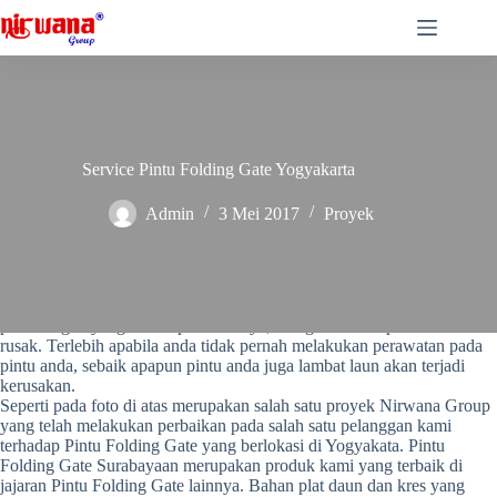
Skip
to
content
Service Pintu Folding Gate Yogyakarta
Admin
3 Mei 2017
Proyek
Terkadang anda sudah memilih jenis pintu yang terbaik untuk pintu
garasi atau toko anda, namun karena pemakaian yang tidak wajar atau
pemasangan yang bukan pada ahlinya, mengakibatkan pintu mudah
rusak. Terlebih apabila anda tidak pernah melakukan perawatan pada
pintu anda, sebaik apapun pintu anda juga lambat laun akan terjadi
kerusakan.
Seperti pada foto di atas merupakan salah satu proyek Nirwana Group
yang telah melakukan perbaikan pada salah satu pelanggan kami
terhadap Pintu Folding Gate yang berlokasi di Yogyakata. Pintu
Folding Gate Surabayaan merupakan produk kami yang terbaik di
jajaran Pintu Folding Gate lainnya. Bahan plat daun dan kres yang