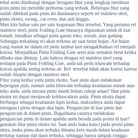
tebal serta diimbangi dengan beragam fitur yang lengkap membuat
jenis pintu ini memiliki performa yang terbaik. Beberapa fitur yang
sudah dibekali pada pintu ini diantaranya seperti rel stainless steel,
pintu ekstra, swing,, cat oven, dan anti linggis.
Mari kita bahas satu per satu kegunaan fitur tersebut. Yang pertama rel
stainless steel, pintu Folding Gate biasanya digunakan untuk di luar
rumah, misalkan sebagai pintu garasi toko, rumah, atau gudang.
Sehingga terkadang rel akan terkena air saat turun hujan. Air hujan
yang masuk ke dalam rel pintu lambat laut mengakibatkan rel menjadi
korosi. Menjadikan Pintu Folding Gate seret atau semakin berat ketika
dibuka atau ditutup. Lain halnya dengan rel stainless steel yang
terdapat pada Pintu Folding Gate, anda tak perlu khawatir terhadap
korosi apabila sering terkena air. Rel tersebut tidak akan korosi karena
sudah dilapisi dengan stainless steel.
Fitur yang kedua yaitu pintu ekstra. Saat anda akan melakukan
bepergian jauh, namun anda khawatir terhadap keamanan rumah atau
toko anda, anda merasa pintu masih belum cukup aman? fitur pintu
ekstra ini dapat menjawab kekhawatiran anda. Pintu ekstra dapat
berfungsi sebagai keamanan lapis kedua, maksudnya anda dapat
mengunci pintu dengan dua lapis. Penguncian di luar pintu dan
penguncian di dalam pintu. Bagaimana caranya melakukan
penguncian pintu di dalam apabila anda berada pada posisi di luar?
gunakan fitur pintu ekstra ini. Saat anda buka kunci pada posisi pintu
ektra, maka pintu akan terbuka dimana kres masih dalam keadaaan
tertutup namun slat daun terbuka, sehingga hanya tampak rongga-