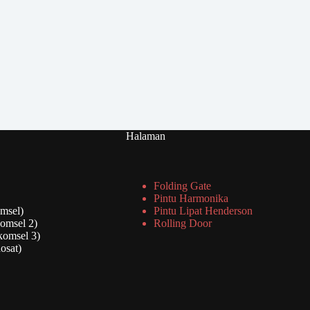
Halaman
Folding Gate
Pintu Harmonika
msel)
Pintu Lipat Henderson
omsel 2)
Rolling Door
komsel 3)
osat)