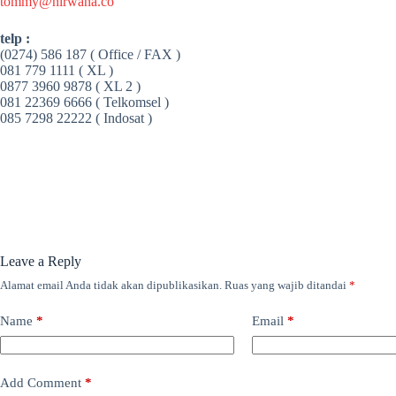
tommy@nirwana.co
telp :
(0274) 586 187 ( Office / FAX )
081 779 1111 ( XL )
0877 3960 9878 ( XL 2 )
081 22369 6666 ( Telkomsel )
085 7298 22222 ( Indosat )
Leave a Reply
Alamat email Anda tidak akan dipublikasikan.
Ruas yang wajib ditandai
*
Name
*
Email
*
Add Comment
*