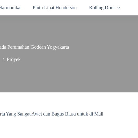
 Harmonika
Pintu Lipat Henderson
Rolling Door
Pada Perumahan Godean Yogyakarta
Proyek