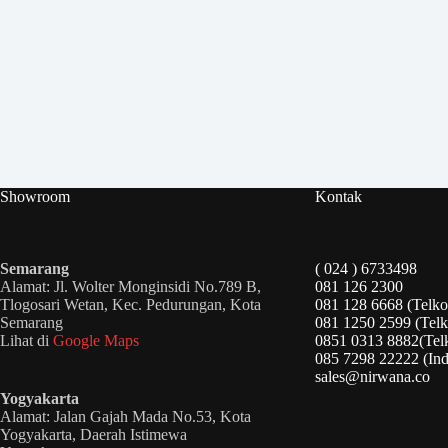
Showroom
Kontak
Semarang
( 024 ) 6733498
Alamat: Jl. Wolter Monginsidi No.789 B,
081 126 2300
Tlogosari Wetan, Kec. Pedurungan, Kota
081 128 6668 (Telko
Semarang
081 1250 2599 (Telk
Lihat di
Google Maps
0851 0313 8882(Tel
085 7298 22222 (Ind
sales@nirwana.co
Yogyakarta
Alamat: Jalan Gajah Mada No.53, Kota
Yogyakarta, Daerah Istimewa