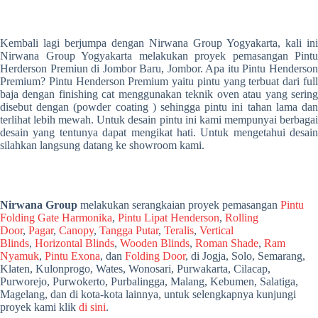
Kembali lagi berjumpa dengan Nirwana Group Yogyakarta, kali ini
Nirwana Group Yogyakarta melakukan proyek pemasangan Pintu
Herderson Premiun di Jombor Baru, Jombor. Apa itu Pintu Henderson
Premium? Pintu Henderson Premium yaitu pintu yang terbuat dari full
baja dengan finishing cat menggunakan teknik oven atau yang sering
disebut dengan (powder coating ) sehingga pintu ini tahan lama dan
terlihat lebih mewah. Untuk desain pintu ini kami mempunyai berbagai
desain yang tentunya dapat mengikat hati. Untuk mengetahui desain
silahkan langsung datang ke showroom kami.
Nirwana Group
melakukan serangkaian proyek pemasangan
Pintu
Folding Gate Harmonika
,
Pintu Lipat Henderson
,
Rolling
Door
,
Pagar
,
Canopy
,
Tangga Putar
,
Teralis
,
Vertical
Blinds
,
Horizontal Blinds
,
Wooden Blinds
,
Roman Shade
,
Ram
Nyamuk
,
Pintu Exona
, dan
Folding Door
, di Jogja, Solo, Semarang,
Klaten, Kulonprogo, Wates, Wonosari, Purwakarta, Cilacap,
Purworejo, Purwokerto, Purbalingga, Malang, Kebumen, Salatiga,
Magelang, dan di kota-kota lainnya, untuk selengkapnya kunjungi
proyek kami klik
di sini
.