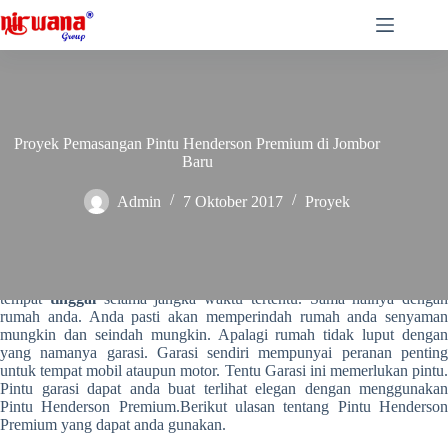
Skip
to
content
Proyek Pemasangan Pintu Henderson Premium di Jombor
Baru
Admin
7 Oktober 2017
Proyek
Rumah
adalah salah satu bangunan yang dijadika
tempat
tinggal
selama jangka waktu tertentu. Sama halnya dengan
rumah anda. Anda pasti akan memperindah rumah anda senyaman
mungkin dan seindah mungkin. Apalagi rumah tidak luput dengan
yang namanya garasi. Garasi sendiri mempunyai peranan penting
untuk tempat mobil ataupun motor. Tentu Garasi ini memerlukan pintu.
Pintu garasi dapat anda buat terlihat elegan dengan menggunakan
Pintu Henderson Premium.Berikut ulasan tentang Pintu Henderson
Premium yang dapat anda gunakan.