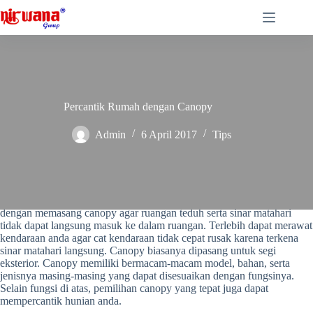
Skip
to
content
Percantik Rumah dengan Canopy
Admin
6 April 2017
Tips
Manfaatkan ruang atas bagian depan rumah, seperti teras dan garasi
dengan memasang canopy agar ruangan teduh serta sinar matahari
tidak dapat langsung masuk ke dalam ruangan. Terlebih dapat merawat
kendaraan anda agar cat kendaraan tidak cepat rusak karena terkena
sinar matahari langsung. Canopy biasanya dipasang untuk segi
eksterior. Canopy memiliki bermacam-macam model, bahan, serta
jenisnya masing-masing yang dapat disesuaikan dengan fungsinya.
Selain fungsi di atas, pemilihan canopy yang tepat juga dapat
mempercantik hunian anda.