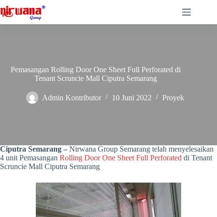
Skip
to
content
Pemasangan Rolling Door One Sheet Full Perforated di
Tenant Scruncie Mall Ciputra Semarang
Admin Kontributor
10 Juni 2022
Proyek
Rolling Door One Sheet Full Perforated di Tenant Scruncie Mall
Ciputra Semarang
Rolling Door One Sheet Full Perforated di Tenant Scruncie Mall
Ciputra Semarang –
Nirwana Group Semarang telah menyelesaikan
4 unit Pemasangan
Rolling Door One Sheet Full Perforated
di Tenant
Scruncie Mall Ciputra Semarang