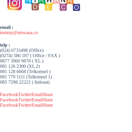
email :
tommy@nirwana.co
telp :
(024) 6733498 (Office)
(0274) 586 187 ( Office / FAX )
0877 3960 9878 ( XL )
081 126 2300 (XL 2)
081 128 6668 (Telkomsel )
081 779 1111 (Telkomsel 1)
085 7298 22222 ( Indosat)
Facebook
Twitter
Email
Share
Facebook
Twitter
Email
Share
Facebook
Twitter
Email
Share