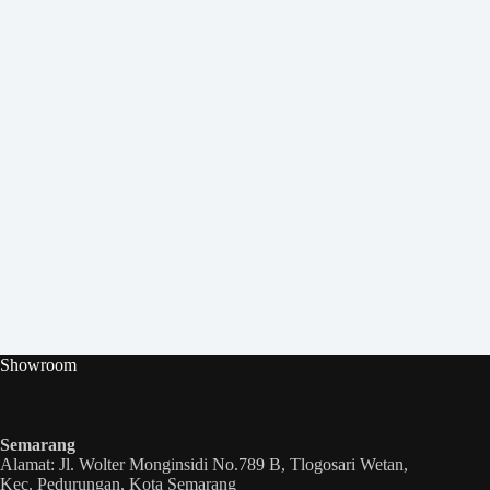
Showroom
Semarang
Alamat: Jl. Wolter Monginsidi No.789 B, Tlogosari Wetan,
Kec. Pedurungan, Kota Semarang