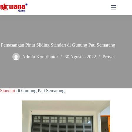
Skip
to
content
Pemasangan Pintu Sliding Standart di Gunung Pati Semarang
Admin Kontributor
30 Agustus 2022
Proyek
Pintu Sliding Standart di Gunung Pati Semarang
Pintu Sliding Standart di Gunungpati Semarang –
Nirwana Group
Semarang telah menyelesaikan pemasangan 1 unit
Pintu Sliding
Standart
di Gunung Pati Semarang