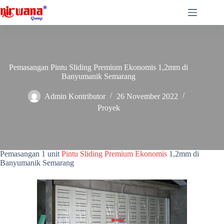
Skip
to
content
Pemasangan Pintu Sliding Premium Ekonomis 1,2mm di
Banyumanik Semarang
Admin Kontributor
26 November 2022
Proyek
Pintu Sliding Premium Ekonomis 1,2mm di Banyumanik Semarang
Pintu Sliding Premium Ekonomis 1,2mm di Banyumanik
Semarang –
Nirwana Group Semarang telah menyelesaikan
Pemasangan 1 unit
Pintu Sliding Premium Ekonomis
1,2mm di
Banyumanik Semarang