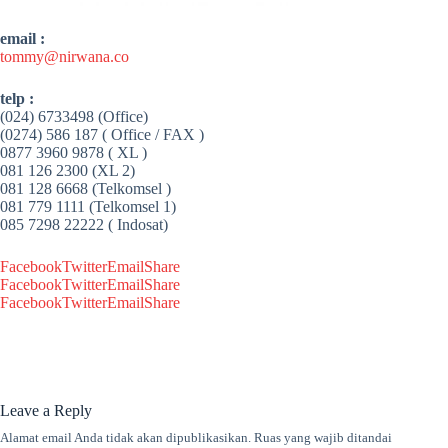
email :
tommy@nirwana.co
telp :
(024) 6733498 (Office)
(0274) 586 187 ( Office / FAX )
0877 3960 9878 ( XL )
081 126 2300 (XL 2)
081 128 6668 (Telkomsel )
081 779 1111 (Telkomsel 1)
085 7298 22222 ( Indosat)
Facebook
Twitter
Email
Share
Facebook
Twitter
Email
Share
Facebook
Twitter
Email
Share
Leave a Reply
Alamat email Anda tidak akan dipublikasikan.
Ruas yang wajib ditandai