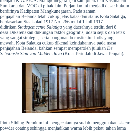
menjadi K.G.P.A.A. Mangkunegara I) di satu pihak dan Kasunanan
Surakarta dan VOC di pihak lain. Perjanjian ini menjadi dasar hukum
berdirinya Kadipaten Mangkunegaran. Pada zaman
penjajahan Belanda telah cukup jelas batas dan status Kota Salatiga,
berdasarkan Staatsblad 1917 No. 266 mulai 1 Juli 1917
didirikan
Stadsgemeente Salatiga
yang daerahnya terdiri dari 8
desa Dikarenakan dukungan faktor geografis, udara sejuk dan letak
yang sangat strategis, serta bangunan berarsitektur Indis yang
mewah, Kota Salatiga cukup dikenal keindahannya pada masa
penjajahan Belanda, bahkan sempat memperoleh julukan
De
Schoonste Stad van Midden-Java
(Kota Terindah di Jawa Tengah).
Pintu Sliding Premium ini pengecatannya sudah menggunakan sistem
powder coating sehingga menjadikan warna lebih pekat, tahan lama