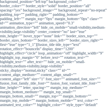
background_position=”left top” background_color=””
border_color=”” border_style=”solid” border_position=”all”
spacing=”yes” background_image=”” background_repeat=”no-repeat”
padding_top=”” padding_right=”” padding_bottom=””
padding_left=”” margin_top=”0px” margin_bottom=”0px” class=””
id=”” animation_type=”” animation_speed=”0.3″
animation_direction=”left” hide_on_mobile=”small-visibility,medium-
visibility,large-visibility” center_content=”no” last=”true”
min_height=”” hover_type=”none” link=”” border_sizes_top=””
border_sizes_bottom=”” border_sizes_left=”” border_sizes_right=””
first=”true” type=”1_1″][fusion_title title_type=”text”
rotation_effect=”bounceIn” display_time=”1200″
highlight_effect=”circle” loop_animation=”off” highlight_width=”9″
highlight_top_margin=”0″ before_text=”” rotation_text=””
highlight_text=”” after_text=”” hide_on_mobile=”small-
visibility,medium-visibility,large-visibility”
sticky_display=”normal,sticky” class=”” id=””
content_align_medium=”” content_align_small=””
content_align=”left” size=”1″ font_size=”” animated_font_size=””
fusion_font_family_title_font=”” fusion_font_variant_title_font=””
line_height=”” letter_spacing=”” margin_top_medium=””
margin_bottom_medium=”” margin_top_small=””
margin_bottom_small=”” margin_top=”” margin_bottom=””
margin_top_mobile=”” margin_bottom_mobile=”” text_color=””
animated_text_color=”” highlight_color=”” style_type=”default”