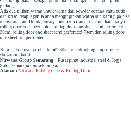
Cocok digunakan sebagai pintu toko, ruko, garasi, maupun pintu
gudang.
Ada dua pilihan warna untuk warna dari powder coating yaitu putih
dan krem, tetapi apabila anda menginginkan warna lain kami juga bisa
menyesuaikan. Untuk jenisnya ada bermacam – macam diantaranya
rolling door one sheet polos, rolling door one sheet semi perforated
30cm, rolling door one sheet semi perforated 70cm dan rolling door
one sheet full perforated.
Berminat dengan produk kami? Silakan berkunjung langsung ke
showroom kami.
Nirwana Group Semarang
– Pusat pintu industrial steel di Jogja,
Solo, Semarang dan sekitarnya.
Alamat :
Nirwana Folding Gate & Rolling Door