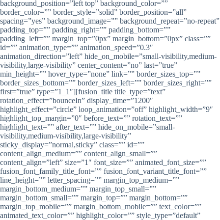
background_position=”left top” background_color=””
border_color=”” border_style=”solid” border_position=”all”
spacing=”yes” background_image=”” background_repeat=”no-repeat”
padding_top=”” padding_right=”” padding_bottom=””
padding_left=”” margin_top=”0px” margin_bottom=”0px” class=””
id=”” animation_type=”” animation_speed=”0.3″
animation_direction=”left” hide_on_mobile=”small-visibility,medium-
visibility,large-visibility” center_content=”no” last=”true”
min_height=”” hover_type=”none” link=”” border_sizes_top=””
border_sizes_bottom=”” border_sizes_left=”” border_sizes_right=””
first=”true” type=”1_1″][fusion_title title_type=”text”
rotation_effect=”bounceIn” display_time=”1200″
highlight_effect=”circle” loop_animation=”off” highlight_width=”9″
highlight_top_margin=”0″ before_text=”” rotation_text=””
highlight_text=”” after_text=”” hide_on_mobile=”small-
visibility,medium-visibility,large-visibility”
sticky_display=”normal,sticky” class=”” id=””
content_align_medium=”” content_align_small=””
content_align=”left” size=”1″ font_size=”” animated_font_size=””
fusion_font_family_title_font=”” fusion_font_variant_title_font=””
line_height=”” letter_spacing=”” margin_top_medium=””
margin_bottom_medium=”” margin_top_small=””
margin_bottom_small=”” margin_top=”” margin_bottom=””
margin_top_mobile=”” margin_bottom_mobile=”” text_color=””
animated_text_color=”” highlight_color=”” style_type=”default”