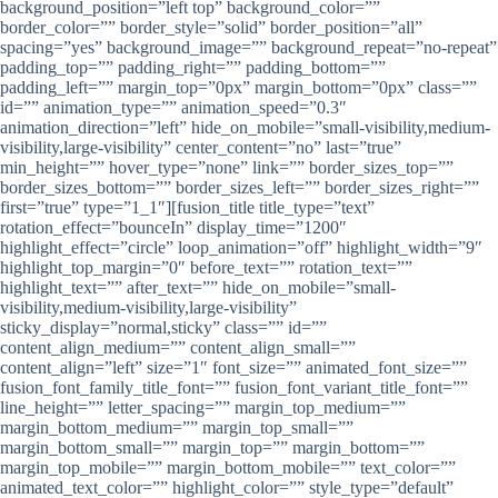
background_position=”left top” background_color=””
border_color=”” border_style=”solid” border_position=”all”
spacing=”yes” background_image=”” background_repeat=”no-repeat”
padding_top=”” padding_right=”” padding_bottom=””
padding_left=”” margin_top=”0px” margin_bottom=”0px” class=””
id=”” animation_type=”” animation_speed=”0.3″
animation_direction=”left” hide_on_mobile=”small-visibility,medium-
visibility,large-visibility” center_content=”no” last=”true”
min_height=”” hover_type=”none” link=”” border_sizes_top=””
border_sizes_bottom=”” border_sizes_left=”” border_sizes_right=””
first=”true” type=”1_1″][fusion_title title_type=”text”
rotation_effect=”bounceIn” display_time=”1200″
highlight_effect=”circle” loop_animation=”off” highlight_width=”9″
highlight_top_margin=”0″ before_text=”” rotation_text=””
highlight_text=”” after_text=”” hide_on_mobile=”small-
visibility,medium-visibility,large-visibility”
sticky_display=”normal,sticky” class=”” id=””
content_align_medium=”” content_align_small=””
content_align=”left” size=”1″ font_size=”” animated_font_size=””
fusion_font_family_title_font=”” fusion_font_variant_title_font=””
line_height=”” letter_spacing=”” margin_top_medium=””
margin_bottom_medium=”” margin_top_small=””
margin_bottom_small=”” margin_top=”” margin_bottom=””
margin_top_mobile=”” margin_bottom_mobile=”” text_color=””
animated_text_color=”” highlight_color=”” style_type=”default”