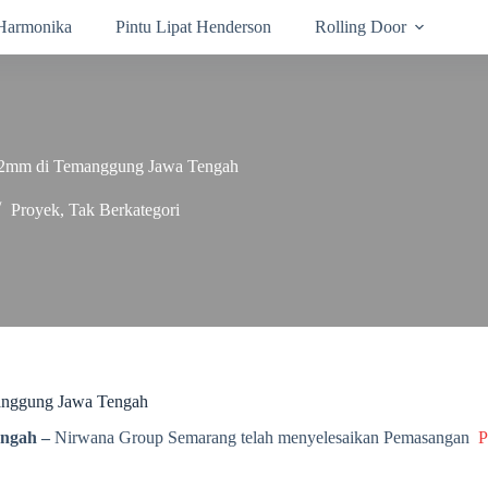
 Harmonika
Pintu Lipat Henderson
Rolling Door
1,2mm di Temanggung Jawa Tengah
Proyek
,
Tak Berkategori
anggung Jawa Tengah
engah –
Nirwana Group Semarang telah menyelesaikan Pemasangan
P