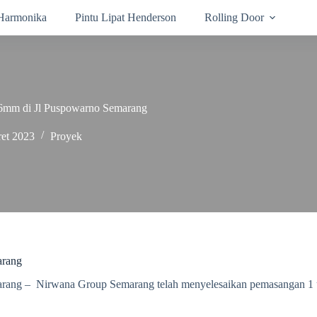
 Harmonika
Pintu Lipat Henderson
Rolling Door
,6mm di Jl Puspowarno Semarang
et 2023
Proyek
arang
arang –
Nirwana Group Semarang telah menyelesaikan pemasangan 1 