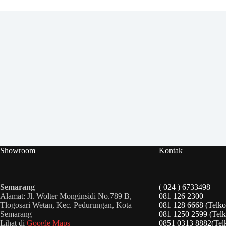
Showroom
Kontak
Semarang
( 024 ) 6733498
Alamat: Jl. Wolter Monginsidi No.789 B,
081 126 2300
Tlogosari Wetan, Kec. Pedurungan, Kota
081 128 6668 (Telko
Semarang
081 1250 2599 (Telk
Lihat di
Google Maps
0851 0313 8882(Tel