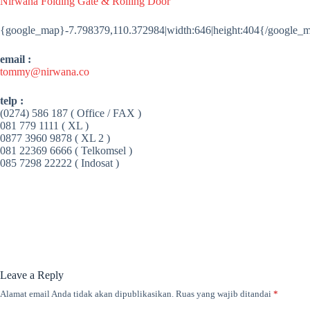
Nirwana Folding Gate & Rolling Door
{google_map}-7.798379,110.372984|width:646|height:404{/google_
email :
tommy@nirwana.co
telp :
(0274) 586 187 ( Office / FAX )
081 779 1111 ( XL )
0877 3960 9878 ( XL 2 )
081 22369 6666 ( Telkomsel )
085 7298 22222 ( Indosat )
Leave a Reply
Alamat email Anda tidak akan dipublikasikan.
Ruas yang wajib ditandai
*