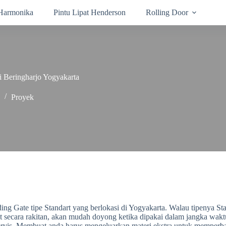
 Harmonika
Pintu Lipat Henderson
Rolling Door
i Beringharjo Yogyakarta
Proyek
 Gate tipe Standart yang berlokasi di Yogyakarta. Walau tipenya Stand
t secara rakitan, akan mudah doyong ketika dipakai dalam jangka waktu
ervis. Membuat anda harus mengeluarkan materi ekstra untuk memperba