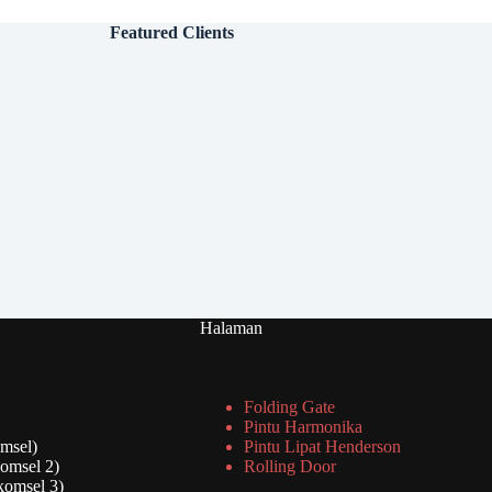
Featured Clients
Halaman
Folding Gate
Pintu Harmonika
msel)
Pintu Lipat Henderson
omsel 2)
Rolling Door
komsel 3)