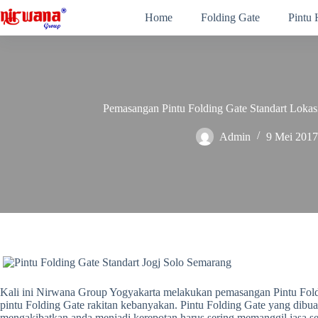
Skip
Home
Folding Gate
Pintu
to
content
Pemasangan Pintu Folding Gate Standart Lokas
Admin
9 Mei 2017
Kali ini Nirwana Group Yogyakarta melakukan pemasangan Pintu Folding
pintu Folding Gate rakitan kebanyakan. Pintu Folding Gate yang dibua
mengakibatkan anda menjadi kerepotan harus sering memanggil jasa s