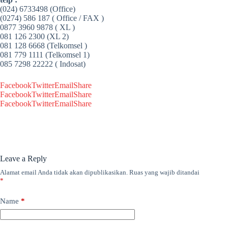
(024) 6733498 (Office)
(0274) 586 187 ( Office / FAX )
0877 3960 9878 ( XL )
081 126 2300 (XL 2)
081 128 6668 (Telkomsel )
081 779 1111 (Telkomsel 1)
085 7298 22222 ( Indosat)
Facebook
Twitter
Email
Share
Facebook
Twitter
Email
Share
Facebook
Twitter
Email
Share
Leave a Reply
Alamat email Anda tidak akan dipublikasikan.
Ruas yang wajib ditandai
*
Name
*