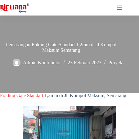
Skip
to
content
Pemasangan Folding Gate Standart 1,2mm di Jl Kompol
Maksum Semarang
Admin Kontributor
23 Februari 2023
Proyek
Folding Gate Standart 1,2mm di Jl Kompol Maksum Semarang
Folding Gate Standart 1,2mm di Jl Kompol Maksum Semarang –
Nirwana Group Semarang telah menyelesaikan pemasangan 2 unit
Folding Gate Standart
1,2mm di Jl. Kompol Maksum, Semarang.