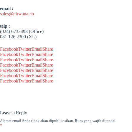
email :
sales@nirwana.co
telp :
(024) 6733498 (Office)
081 126 2300 (XL)
Facebook
Twitter
Email
Share
Facebook
Twitter
Email
Share
Facebook
Twitter
Email
Share
Facebook
Twitter
Email
Share
Facebook
Twitter
Email
Share
Facebook
Twitter
Email
Share
Facebook
Twitter
Email
Share
Leave a Reply
Alamat email Anda tidak akan dipublikasikan.
Ruas yang wajib ditandai
*