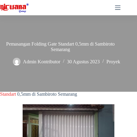
Skip
to
content
Pemasangan Folding Gate Standart 0,5mm di Sambiroto
Semarang
Admin Kontributor
30 Agustus 2023
Proyek
Folding Gate Standart 0,5mm di Sambiroto Semarang
Folding Gate Standart 0,5mm di Sambiroto Semarang –
Nirwana
Group Semarang telah menyelesaikan pemasangan 1 unit
Folding Gate
Standart
0,5mm di Sambiroto Semarang