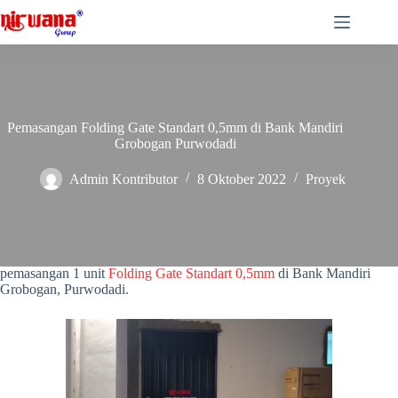
Skip
to
content
Pemasangan Folding Gate Standart 0,5mm di Bank Mandiri
Grobogan Purwodadi
Admin Kontributor
8 Oktober 2022
Proyek
Folding Gate Standart 0,5mm di Bank Mandiri Grobogan Purwodadi
Folding Gate Standart 0,5mm di Bank Mandiri Grobogan
Purwodadi –
Nirwana Group Semarang telah menyelesaikan
pemasangan 1 unit
Folding Gate Standart 0,5mm
di Bank Mandiri
Grobogan, Purwodadi.