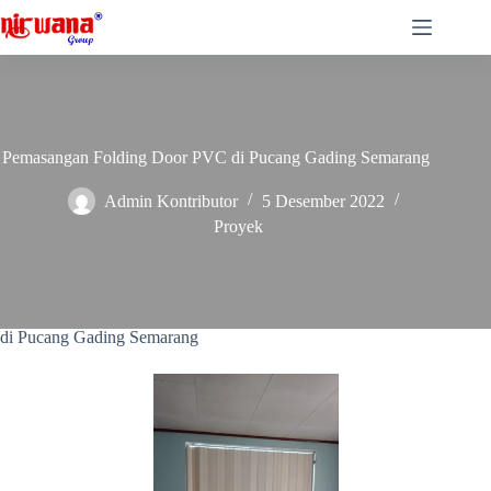
Skip
to
content
Pemasangan Folding Door PVC di Pucang Gading Semarang
Admin Kontributor
5 Desember 2022
Proyek
Folding Door PVC di Pucang Gading Semarang
Folding Door PVC di Pucang Gading Semarang – Nirwana Group
Semarang telah menyelesaikan pemasangan 1 unit
Folding Door PVC
di Pucang Gading Semarang