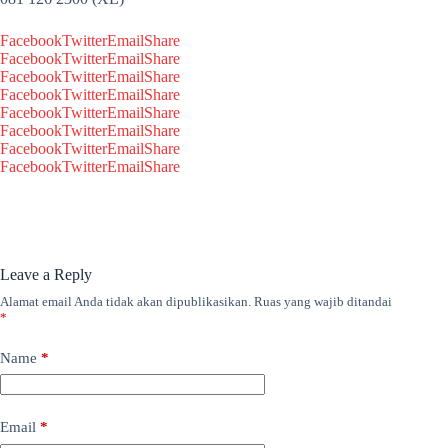
Facebook
Twitter
Email
Share
Facebook
Twitter
Email
Share
Facebook
Twitter
Email
Share
Facebook
Twitter
Email
Share
Facebook
Twitter
Email
Share
Facebook
Twitter
Email
Share
Facebook
Twitter
Email
Share
Facebook
Twitter
Email
Share
Leave a Reply
Alamat email Anda tidak akan dipublikasikan.
Ruas yang wajib ditandai
*
Name
*
Email
*