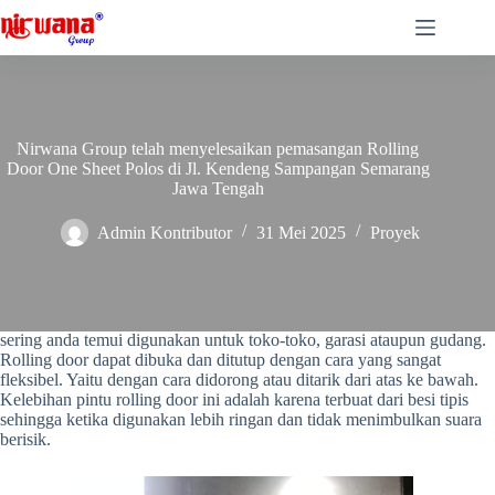
Skip
to
content
Nirwana Group telah menyelesaikan pemasangan Rolling
Door One Sheet Polos di Jl. Kendeng Sampangan Semarang
Jawa Tengah
Admin Kontributor
31 Mei 2025
Proyek
Nirwana Group telah menyelesaikan pemasangan Rolling Door One
Sheet Polos di Jl. Kendeng Sampangan Semarang Jawa Tengah.
Rolling door adalah pintu yang terbuat dari besi tipis yang cukup
sering anda temui digunakan untuk toko-toko, garasi ataupun gudang.
Rolling door dapat dibuka dan ditutup dengan cara yang sangat
fleksibel. Yaitu dengan cara didorong atau ditarik dari atas ke bawah.
Kelebihan pintu rolling door ini adalah karena terbuat dari besi tipis
sehingga ketika digunakan lebih ringan dan tidak menimbulkan suara
berisik.