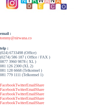
email :
tommy@nirwana.co
telp :
(024) 6733498 (Office)
(0274) 586 187 ( Office / FAX )
0877 3960 9878 ( XL )
081 126 2300 (XL 2)
081 128 6668 (Telkomsel )
081 779 1111 (Telkomsel 1)
Facebook
Twitter
Email
Share
Facebook
Twitter
Email
Share
Facebook
Twitter
Email
Share
Facebook
Twitter
Email
Share
Facebook
Twitter
Email
Share