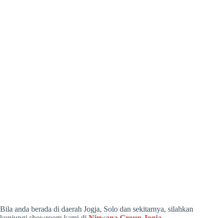
Bila anda berada di daerah Jogja, Solo dan sekitarnya, silahkan
kunjungi showroom kami di
Nirwana Group Jogja
.