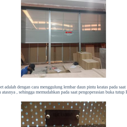
et adalah dengan cara menggulung lembar daun pintu keatas pada saat
an atasnya , sehingga memudahkan pada saat pengoperasian buka tutup 