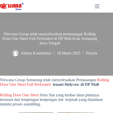
Skip
to
content
Nirwana Group telah menyelesaikan pemasangan Rolling
Door One Sheet Full Perforated di DP Mall Kota Semarang
Jawa Tengah
Admin Kontributor
18 Maret 2025
Proyek
Nirwana Group telah menyelesaikan pemasangan Rolling Door One
Sheet Full Perforated di tenant Holycow DP Mall Kota Semarang
Jawa Tengah
Nirwana Group Semarang telah menyelesaikan Pemasangan
Rolling
Door One Sheet Full Perforated
tenant Holycow di DP Mall
Rolling Door One Sheet
Jenis Slat yang lembar daun pintunya
tersusun dari lempengan lempengan slat terpisah yang disatukan
melalui proses asambling.