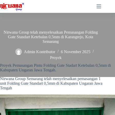
Skip
to
content
Nirwana Group telah menyelesaikan Pemasangan Folding
Gate Standart Ketebalan 0,5mm di Karangrejo, Kota
Semarang
Admin Kontributor
6 November 2025
Proyek
Proyek Pemasangan Pintu Folding Gate Stadart Ketebalan 0,5mm di
Kabupaten Ungaran Jawa Tengah.
Nirwana Group Semarang telah menyelesaikan pemasangan 1
unit Folding Gate Standart 0,5mm di Kabupaten Ungaran Jawa
Tengah