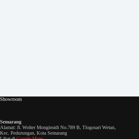
Showroom
Semarang
Alamat: Jl. Wolter Monginsidi No.789 B, Tlogosari Wetan,
Kec. Pedurungan, Kota Semarang
Lihat di
Google Maps