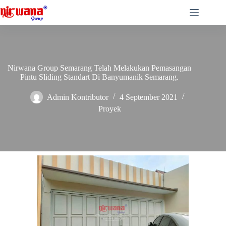
Skip
to
content
Nirwana Group Semarang Telah Melakukan Pemasangan
Pintu Sliding Standart Di Banyumanik Semarang.
Admin Kontributor
4 September 2021
Proyek
Kali ini Nirwana Group Semarang telah menyelesaikan
Pemasangan
Pintu Sliding Standart Nirwana
di Banyumanik
Semarang, Jawa Tengah.