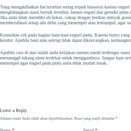
Yang mengakibatkan hal tersebut sering terjadi biasanya karena engse
menghilangkan suara berisik tersebut, lumasi engsel dan grendel pint
Jika anda tidak memiliki oli bekas, cukup dengan berikan minyak goren
membersihkan setiap ada debu yang menempel atau terkumpul, agar suar
Kemudian cek pada bagian baut-baut engsel pintu. Karena bunyi yang m
kendor. Apabila baut atau sekrup tidak dapat dikencangkan, kemungkina
Apabila cara di atas sudah anda kerjakan namun masih terdengar suara 
memanggil tukang pintu terdekat untuk menggantinya. Jangan lupa seri
menempel agar engsel pada pintu anda tidak mudah rusak.
Leave a Reply
Alamat email Anda tidak akan dipublikasikan.
Ruas yang wajib ditandai
*
Name
*
Email
*