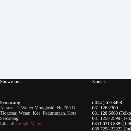
Showroom
Kontak
Semarang
( 024 ) 6733498
Alamat: Jl. Wolter Monginsidi No.789 B,
081 126 2300
Tlogosari Wetan, Kec. Pedurungan, Kota
081 128 6668 (Telko
Semarang
081 1250 2599 (Telk
Lihat di
Google Maps
0851 0313 8882(Tel
085 7298 22222 (Ind