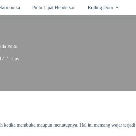
 Harmonika
Pintu Lipat Henderson
Rolling Door
ada Pintu
17
Tips
h ketika membuka maupun menutupnya. Hal ini memang wajar terjadi pad