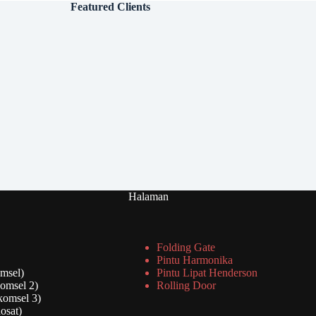
Featured Clients
Halaman
Folding Gate
Pintu Harmonika
msel)
Pintu Lipat Henderson
omsel 2)
Rolling Door
komsel 3)
osat)