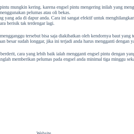
l pintu mungkin kering. karena engsel pintu mengering inilah yang men
u menggunakan pelumas atau oli bekas.
g yang ada di dapur anda. Cara ini sangat efektif untuk menghilangkan 
a berisik tak terdengar lagi.
engganggu tersebut bisa saja diakibatkan oleh kendornya baut yang te
n besar sudah longgar, jika ini terjadi anda harus mengganti dengan y
berderit, cara yang lebih baik ialah mengganti engsel pintu dengan yan
nglah memberikan pelumas pada engsel anda minimal tiga minggu sekali 
Website