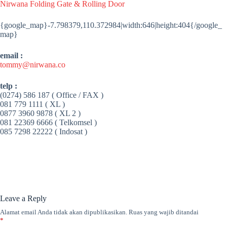
Nirwana Folding Gate & Rolling Door
{google_map}-7.798379,110.372984|width:646|height:404{/google_
map}
email :
tommy@nirwana.co
telp :
(0274) 586 187 ( Office / FAX )
081 779 1111 ( XL )
0877 3960 9878 ( XL 2 )
081 22369 6666 ( Telkomsel )
085 7298 22222 ( Indosat )
Leave a Reply
Alamat email Anda tidak akan dipublikasikan.
Ruas yang wajib ditandai
*