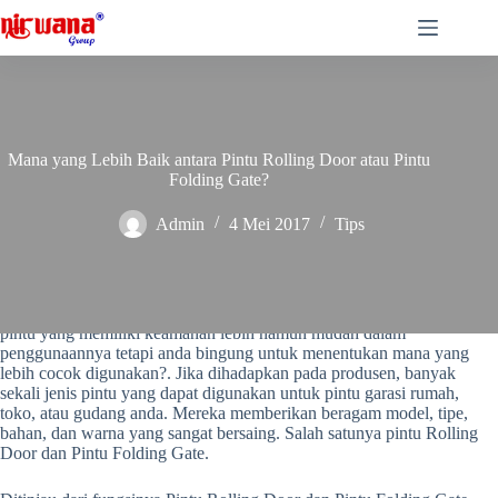
Skip
to
content
Mana yang Lebih Baik antara Pintu Rolling Door atau Pintu
Folding Gate?
Admin
4 Mei 2017
Tips
Anda ingin memasang pintu garasi rumah, toko, atau gudang dengan
pintu yang memiliki keamanan lebih namun mudah dalam
penggunaannya tetapi anda bingung untuk menentukan mana yang
lebih cocok digunakan?. Jika dihadapkan pada produsen, banyak
sekali jenis pintu yang dapat digunakan untuk pintu garasi rumah,
toko, atau gudang anda. Mereka memberikan beragam model, tipe,
bahan, dan warna yang sangat bersaing. Salah satunya pintu Rolling
Door dan Pintu Folding Gate.