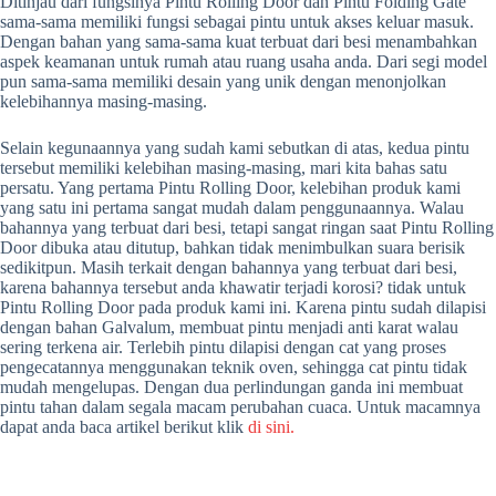
Ditinjau dari fungsinya Pintu Rolling Door dan Pintu Folding Gate
sama-sama memiliki fungsi sebagai pintu untuk akses keluar masuk.
Dengan bahan yang sama-sama kuat terbuat dari besi menambahkan
aspek keamanan untuk rumah atau ruang usaha anda. Dari segi model
pun sama-sama memiliki desain yang unik dengan menonjolkan
kelebihannya masing-masing.
Selain kegunaannya yang sudah kami sebutkan di atas, kedua pintu
tersebut memiliki kelebihan masing-masing, mari kita bahas satu
persatu. Yang pertama Pintu Rolling Door, kelebihan produk kami
yang satu ini pertama sangat mudah dalam penggunaannya. Walau
bahannya yang terbuat dari besi, tetapi sangat ringan saat Pintu Rolling
Door dibuka atau ditutup, bahkan tidak menimbulkan suara berisik
sedikitpun. Masih terkait dengan bahannya yang terbuat dari besi,
karena bahannya tersebut anda khawatir terjadi korosi? tidak untuk
Pintu Rolling Door pada produk kami ini. Karena pintu sudah dilapisi
dengan bahan Galvalum, membuat pintu menjadi anti karat walau
sering terkena air. Terlebih pintu dilapisi dengan cat yang proses
pengecatannya menggunakan teknik oven, sehingga cat pintu tidak
mudah mengelupas. Dengan dua perlindungan ganda ini membuat
pintu tahan dalam segala macam perubahan cuaca. Untuk macamnya
dapat anda baca artikel berikut klik
di sini.