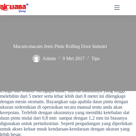
Skip
to
content
Macam-macam Jenis Pintu Rolling Door Industri
Admin
9 Mei 2017
Tips
Penggunaan Pintu Rolling Door Industri ini sangat praktis, hemat
tenaga dan waktu. Mengapa tidak? karena ukurannya yang tinggi
melebihin dari 5 meter serta lebar lebih dari 8 meter ini dilengkapi
dengan mesin otomatis. Bayangkan saja apabila daun pintu dengan
ukuran sedemikian di operasikan secara manual tentu anda akan
kerepotan. Terlebih dengan ukurannya yang memiliki ketebalan slat
daun pintu mulai dari 0,8 mm sampai dengan 1,2 mm ini biasanya
digunakan untuk perindustrian. Seperti pergudangan yang diperlukan
untuk akses keluar msuk kendaraan-kendaraan dengan ukuran yang
lebih besar.