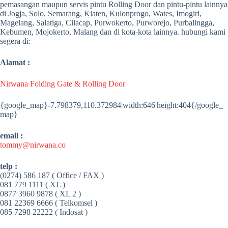
pemasangan maupun servis pintu Rolling Door dan pintu-pintu lainnya
di Jogja, Solo, Semarang, Klaten, Kulonprogo, Wates, Imogiri,
Magelang, Salatiga, Cilacap, Purwokerto, Purworejo, Purbalingga,
Kebumen, Mojokerto, Malang dan di kota-kota lainnya. hubungi kami
segera di:
Alamat :
Nirwana Folding Gate & Rolling Door
{google_map}-7.798379,110.372984|width:646|height:404{/google_
map}
email :
tommy@nirwana.co
telp :
(0274) 586 187 ( Office / FAX )
081 779 1111 ( XL )
0877 3960 9878 ( XL 2 )
081 22369 6666 ( Telkomsel )
085 7298 22222 ( Indosat )