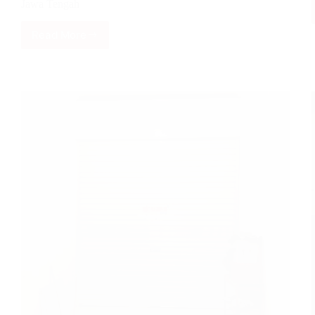
Jawa Tengah
Read More
Nirwana
Group
telah
menyelesaikan
Pemasangan
Pintu
Rolling
Door
One
Sheet
Full
Perforated
di
Bank
BTN
Undip,
Tembalang
kota
Semarang
Jawa
Tengah