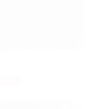
Proyek
na Group telah menyelesaikan Pemasangan
ng Gate Standart Ketebaln 0,5mm, di Gemah
Semarang
ad More
Nirwana
Group
telah
menyelesaikan
Pemasangan
Folding