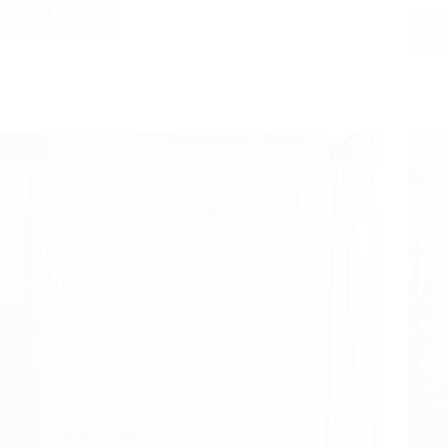
Read More
Proyek
Re
Pemasangan
Pintu
Rolling
Grille
Stainless
di
Jl.
Cendrawasih
kota
Semarang
Jawa
Tengah