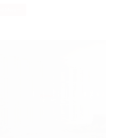
ad More
Nirwana
Group
telah
menyelesaikan
Pemasangan
Pintu
Rolling
Door
One
Sheet
Polos
di
Karangturi
Semarang
Jawa
Tengah