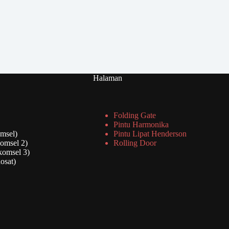
Jln
Raya
Saputan
Tandang,
Tembalang
Semarang
Jawa
Tengah
Halaman
Folding Gate
Pintu Harmonika
msel)
Pintu Lipat Henderson
omsel 2)
Rolling Door
komsel 3)
osat)