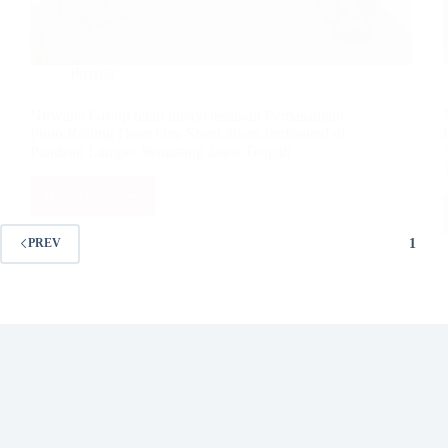
Proyek
Nirwana Group telah menyelesaikan Pemasangan
Pintu Rolling Door One Sheet 30cm Perforated di
Pandean Lamper Semarang Jawa Tengah
Read More
Nirwana
Group
telah
1
PREV
menyelesaikan
Pemasangan
Pintu
Rolling
Door
One
Sheet
30cm
Perforated
di