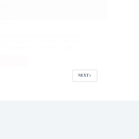
Proyek
na Group Semarang telah menyelesaikan
angan Pintu Sliding Premium ketebalan
i Karangjati Semarang Jawa Tengah
ad More
Nirwana
Group
Semarang
NEXT
telah
menyelesaikan
Pemasangan
Pintu
Sliding
Premium
ketebalan
2mm
di
Karangjati