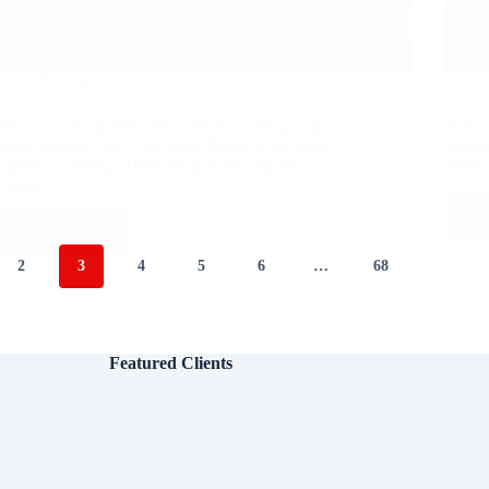
Proyek
Nirwana Group telah menyelesaikan Pemasangan
Nirwa
Pintu Rolling Door One Sheet Polos di Jln Raya
Pemas
Saputan Tandang, Tembalang Semarang Jawa
2mm d
Tengah
Re
Read More
Nirwana
Group
2
3
4
5
6
…
68
telah
menyelesaikan
Pemasangan
Pintu
Featured Clients
Rolling
Door
One
Sheet
Polos
di