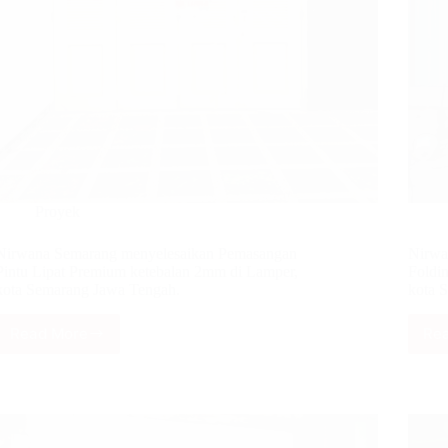
Proyek
Nirwana Semarang menyelesaikan Pemasangan
Nirwa
Pintu Lipat Premium ketebalan 2mm di Lamper,
Foldi
kota Semarang Jawa Tengah.
kota 
Read More
Re
Nirwana
Semarang
menyelesaikan
Pemasangan
Pintu
Lipat