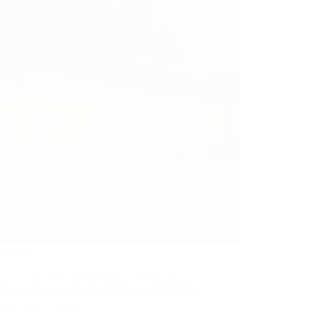
Gate
Standart
Ketebaln
0,5mm,
di
Gemah
kota
Semarang
Proyek
na Group telah menyelesaikan Pemasangan
 Rolling Door One Sheet Polos di Karangturi
ang Jawa Tengah