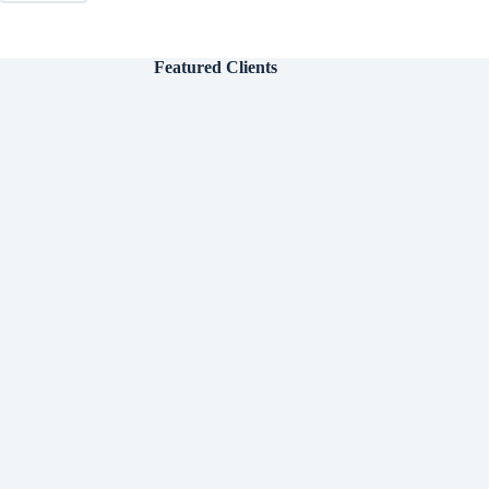
pada
Bank
Mega
Featured Clients
Transmart
Yogyakarta