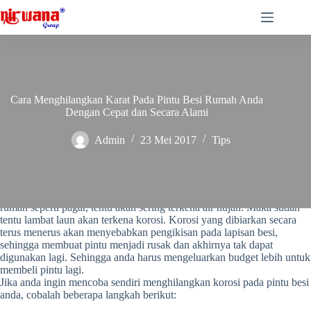
Skip
to
content
Cara Menghilangkan Karat Pada Pintu Besi Rumah Anda
Dengan Cepat dan Secara Alami
Admin
23 Mei 2017
Tips
Pintu yang terbuat dari besi, terlebih penggunaannya untuk diluar
rumah seperti pagar, tentu akan sering terkena air hujan. Maka sudah
tentu lambat laun akan terkena korosi. Korosi yang dibiarkan secara
terus menerus akan menyebabkan pengikisan pada lapisan besi,
sehingga membuat pintu menjadi rusak dan akhirnya tak dapat
digunakan lagi. Sehingga anda harus mengeluarkan budget lebih untuk
membeli pintu lagi.
Jika anda ingin mencoba sendiri menghilangkan korosi pada pintu besi
anda, cobalah beberapa langkah berikut: