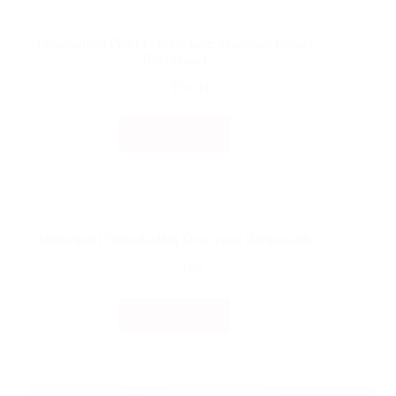
oleh
Pintu
Pemasangan Pintu Folding Gate Jakartaan Lokasi
Rolling
Bendungan
Door
Industri
Proyek
Otomatis
Read More
Pemasangan
Pintu
Folding
Gate
Jakartaan
Lokasi
Menangani Pintu Rolling Door yang Bermasalah
Bendungan
Tips
Read More
Menangani
Pintu
Rolling
Door
yang