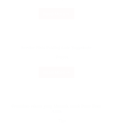
Read More
Mana
yang
Lebih
Baik
antara
Pintu
Service Pintu Folding Gate Yogyakarta
Rolling
Door
Proyek
atau
Pintu
Folding
Read More
Service
Gate?
Pintu
Folding
Gate
Yogyakarta
Pemilihan Warna yang Menarik untuk Pintu Toko
Anda
Tips