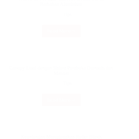
Berbahan Aluminium
Tips
Read More
Kelebihan
Menggunakan
Horizontal
Blinds
Berbahan
Aluminium
Canopy Lipat dengan Sistem Pembuka Otomatis dan
Manual
Tips
Read More
Canopy
Lipat
dengan
Sistem
Pembuka
Otomatis
Keuntungan Menggunakan Roller Blinds
dan