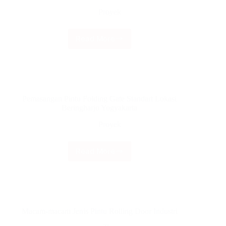
E
Proyek
Martadinata
Yogyakarta
Read More
Pemasangan
Pintu
Lipat/Dorong
Daun
Premium
Lokasi
Pemasangan Pintu Folding Gate Standart Lokasi
Jalan
Beringharjo Yogyakarta
Wonosari
Yogyakarta
Proyek
Read More
Pemasangan
Pintu
Folding
Gate
Standart
Lokasi
Macam-macam Jenis Pintu Rolling Door Industri
Beringharjo
Yogyakarta