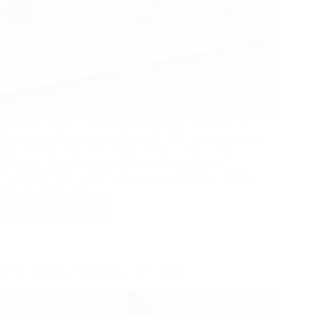
FlashDoor High Speed Rolling FlashDoor High Speed
Rolling adalah pintu gulung otomatis PVC yang membuka
dan menutup dengan kecepatan tinggi. Sangat cocok
digunakan pada pabrik, gudang, toko, dan lain-lain.
FlashDoor High Speed Rolling ini sudah dikenal memiliki
tingkat efisien yang…
Selengkapnya
FlashDoor
High
Speed
Rolling
PolyCarbonate Folding Door/APF/BiFold