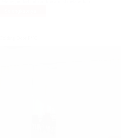
Pelanggan dari industri konstruksi melaporkan…
Selengkapnya
PolyCarbonate
Folding
Door/APF/BiFold
Folding Door PVC