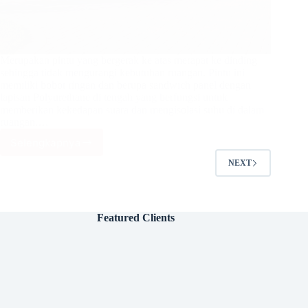
Merupakan pintu yang bergerak ke atas merapat ke dinding
sehingga tidak mengurangi kebutuhan ruangan. Pintu ini
memiliki bobot ringan dan berupa sandwich panel dengan
lapisan Polyurethane di tengah yang berfungsi untuk
memberikan kekedapan suara dan mengisolasi suhu di dalam
ruangan.…
Selengkapnya
Pintu
Garasi Ultimate
NEXT
Garage
Door
Featured Clients