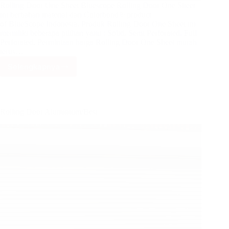
Rolling Door One Sheet Bluescope Rolling Door One Sheet
ini berbahan material dari Colorbond® product
of BlueScope Indonesia. Produk Rolling Door One Sheet ini
memiliki beberapa pilihan yaitu : Solid, Semi Perforated, Full
Perforated. Permintaan harga Rolling Door One Sheet murah
terus…
Selengkapnya
Rolling
Door
One
Sheet
Rolling Door Aluminium/Besi