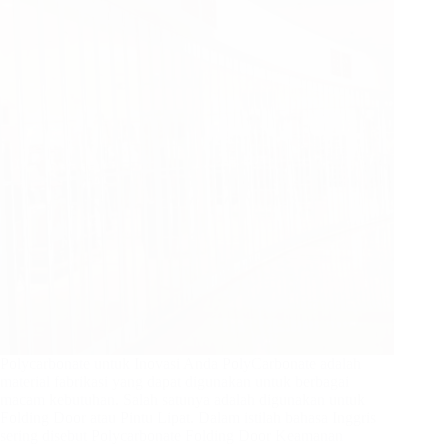
Polycarbonate untuk Inovasi Anda PolyCarbonate adalah
material fabrikasi yang dapat digunakan untuk berbagai
macam kebutuhan. Salah satunya adalah digunakan untuk
Folding Door atau Pintu Lipat. Dalam istilah bahasa Inggris
sering disebut Polycarbonate Folding Door Keamanan