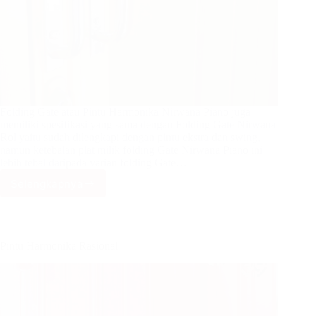
Folding Gate atau Pintu Harmonika Nirwana Piano juga
memiliki spesifikasi yang sama dengan Folding Gate Nirwana
Rol yaitu sudah dilengkapi dengan pintu ekstra dan swing,
namun ketebalan plat milik folding Gate Nirwana Piano ini
lebih tebal daripada varian folding Gate…
Selengkapnya
Pintu
Harmonika
Premium
Piano
1,8mm
Pintu Harmonika Rasional